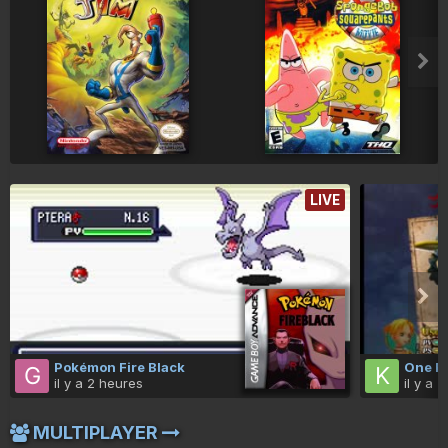
LIVE
Pokémon Fire Black
One Pi
il y a 2 heures
il y a 
MULTIPLAYER