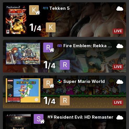
Tekken 5
1
/4
LIVE
Fire Emblem: Rekka no Ken
1
/4
LIVE
Super Mario World
1
/4
LIVE
Resident Evil: HD Remaster