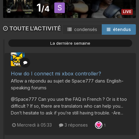
1
/4
LIVE
TOUTE L’ACTIVITÉ
condensés
étendus
La dernière semaine
How do I connect mi xbox controller?
Aflow
a répondu au sujet de
Space777
dans
English-
speaking forums
@Space777 Can you use the FAQ in French ? Or is it too
difficult ? If so, there are translators who can help you...
Don’t hesitate to ask if you’re still having trouble. -Are...
Mercredi à 05:33
3 réponses
1