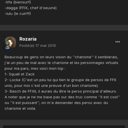
-tifa (biensur!!)
-dagga (FFIX, chef d'oeuvre)
-lulu (le cuir!!!!)
Rozaria
Posté(e)
17 mai 2010
Beaucoup de gens on leurs vision du ''charisme'' il semblerais,
j'ai un peu de mal avec le charisme et les personnages virtuels
pour ma pars, mes voici mon top :
1- Squall et Zack
2- Locke (C'est un peu lui qui tien le groupe de persos de FF6
unis, pour moi c'est une preuve d'un bon charisme).
3- Basch de FFXII, il aurais du être le perso principal d'ailleurs.
A noter que je ne me base pas sur des truc comme ''il est cool''
ou ''il est puissant'', on m'a demander des perso avec du
charisme et voila.