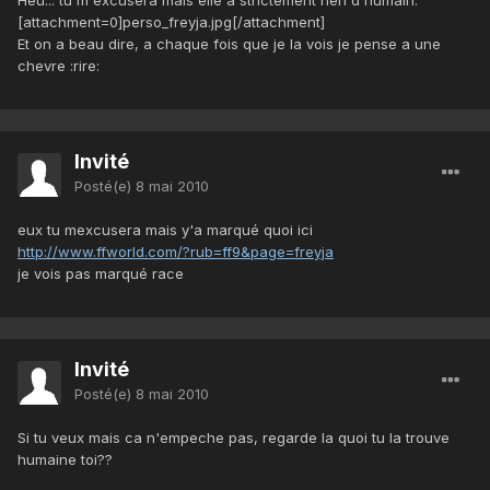
[attachment=0]perso_freyja.jpg[/attachment]
Et on a beau dire, a chaque fois que je la vois je pense a une
chevre :rire:
Invité
Posté(e)
8 mai 2010
eux tu mexcusera mais y'a marqué quoi ici
http://www.ffworld.com/?rub=ff9&page=freyja
je vois pas marqué race
Invité
Posté(e)
8 mai 2010
Si tu veux mais ca n'empeche pas, regarde la quoi tu la trouve
humaine toi??