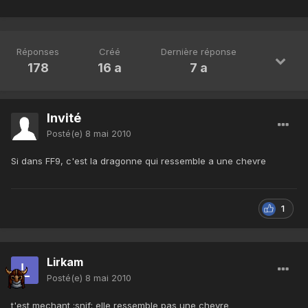
Réponses
Créé
Dernière réponse
178
16 a
7 a
Invité
Posté(e)
8 mai 2010
Si dans FF9, c'est la dragonne qui ressemble a une chevre
1
Lirkam
Posté(e)
8 mai 2010
t'est mechant :snif: elle ressemble pas une chevre