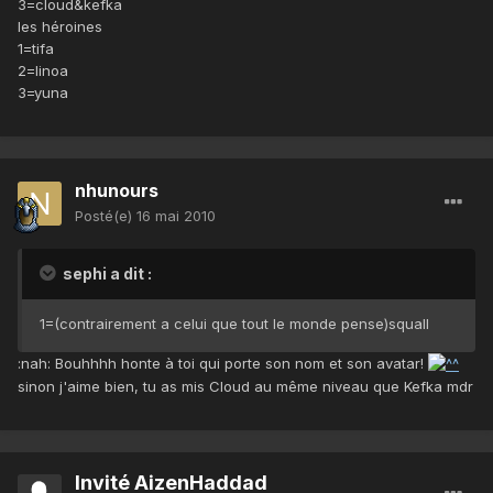
3=cloud&kefka
les héroines
1=tifa
2=linoa
3=yuna
nhunours
Posté(e)
16 mai 2010
sephi a dit :
1=(contrairement a celui que tout le monde pense)squall
:nah: Bouhhhh honte à toi qui porte son nom et son avatar!
sinon j'aime bien, tu as mis Cloud au même niveau que Kefka mdr
Invité AizenHaddad