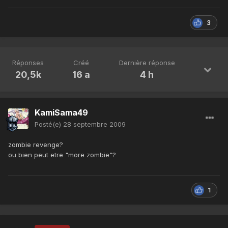
3
Réponses
Créé
Dernière réponse
20,5k
16 a
4 h
KamiSama49
Posté(e)
28 septembre 2009
zombie revenge?
ou bien peut etre "more zombie"?
1