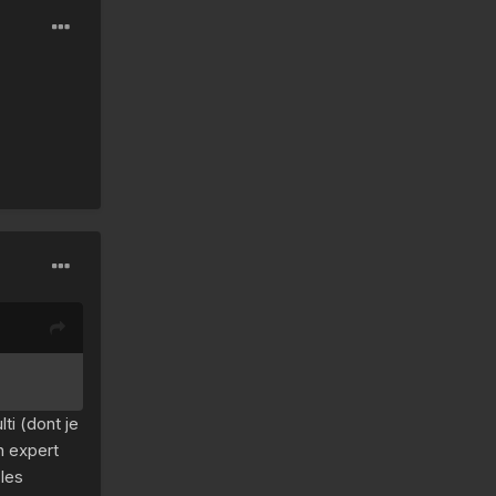
ti (dont je
n expert
 les