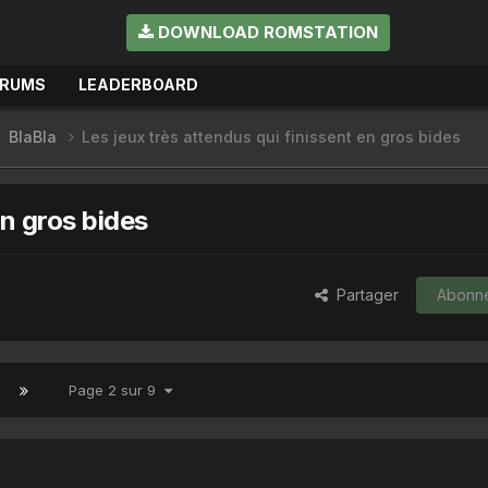
DOWNLOAD ROMSTATION
ORUMS
LEADERBOARD
BlaBla
Les jeux très attendus qui finissent en gros bides
en gros bides
Partager
Abonn
Page 2 sur 9