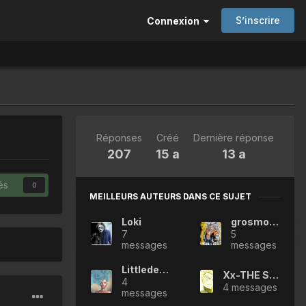
S’inscrire
Connexion
Réponses
Créé
Dernière réponse
207
15 a
13 a
és
0
MEILLEURS AUTEURS DANS CE SUJET
Loki
grosmomo
7
5
messages
messages
Littledeath
Xx-THE SHADOW-xX
4
4 messages
messages