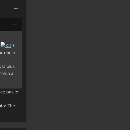
r
)
ermer la
 la plus
ommun a
vez pas le
uto: The