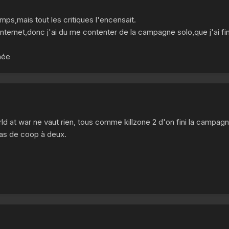
emps,mais tout les critiques l'encensait.
s internet,donc j'ai du me contenter de la campagne solo,que j'ai fi
nnée
orld at war ne vaut rien, tous comme killzone 2 d'on fini la campag
as de coop à deux.