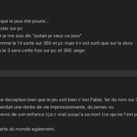
que le jeux été pouris...
pster sur pc
tir je me suis dis "putain je veux ce jeux"
me le 1 il sorte sur 360 et pc mais il n est sorti que sur la xbox
e 3 sera cette fois sur pc et 360 :ange:
se deception bien que le jeu soit bien c'est Fable, 1er du nom sur
ttendait une durée de vie impressionnante, du jamais vu.
perso de son enfance (ça c vrai) jusqu'a sa mort (ce qui ne l'est 
 carte du monde egalement.