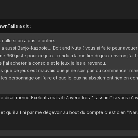
wnTails a dit :
nulle si on a pas le online.
il a aussi Banjo-kazooie....Bolt and Nuts ( vous ai faite peur avoue
e 360 juste pour ce jeux...rendu a la moitier du jeux environ j'ai f
j'ai acheter la console et le jeux je les ai revendu.
fais que ce jeux est mauvais que je ne sais pas ou commencer mais
es personnage on l'aire et que le jeux na absolument rien en c
s je dirait même Exelents mais il s'avère très "Lassant" si vous n'a
u et qu'il a fini par me déçevoir au bout du compte c'est bien "Nar