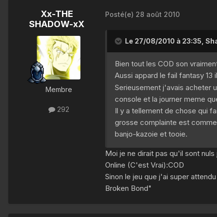
Xx-THE
Posté(e)
28 août 2010
SHADOW-xX
Le 27/08/2010 à 23:35, Sha
Bien tout les COD son vraiment 
Aussi appard le fail fantasy 13 
Serieusement j'avais acheter un
Membre
console et la journer meme que 
292
Il y a tellement de chose qui 
grosse complainte est comme l
banjo-kazoie et tooie.
Moi je ne dirait pas qu'il sont nul
Online (C'est Vrai):COD
Sinon le jeu que j'ai super attend
Broken Bond"