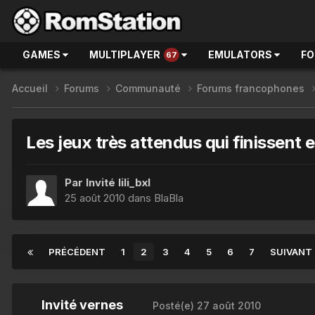
GAMES
MULTIPLAYER
EMULATORS
F
67
Accueil
Forums
Communauté
Forums francophones
Les jeux très attendus qui finissent 
Par Invité lili_bxl
25 août 2010
dans
BlaBla
PRÉCÉDENT
1
2
3
4
5
6
7
SUIVANT
Invité vernes
Posté(e)
27 août 2010