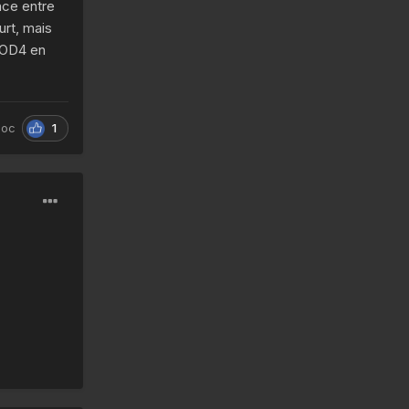
ence entre
urt, mais
COD4 en
1
doc