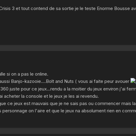
risis 3 et tout contend de sa sortie je le teste Enorme Bousse a
le si on a pas le online.
a aussi Banjo-kazooie....Bolt and Nuts ( vous ai faite peur avouer
60 juste pour ce jeux...rendu a la moitier du jeux environ j'ai ferm
i acheter la console et le jeux je les ai revendu.
s que ce jeux est mauvais que je ne sais pas ou commencer mais la
personnage on l'aire et que le jeux na absolument rien en comm