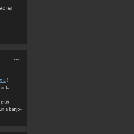
vec les
)
er la
 plus
un a banjo-