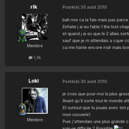
rik
Posté(e)
30 août 2010
bah moi ca la fais mais pas parce 
Enfaite j ai eu fable 1 the lost cha
et quand j ai su que le 2 allais sor
sauf que je m attendais a cque com
Membre
ca me hante encore mdr mais bon l
1,4k
Loki
Posté(e)
30 août 2010
je crois que pour moi la plus gros
Avant qu'il sorte tout le monde a
Et surtout que tu jouais avec ton 
mon souvenir)
Membre
Puis j'attendais une plus grande
suis-je difficile ? Possible