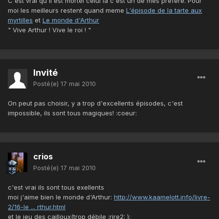
C'est vrai qu'il est mortel celui là c'est un de mes préféré. Pour
moi les meilleurs restent quand meme
L'épisode de la tarte aux
myrtilles
et
Le monde d'Arthur
" Vive Arthur ! Vive le roi ! "
Invité
Posté(e)
17 mai 2010
On peut pas choisir, y a trop d'excellents épisodes, c'est
impossible, ils sont tous magiques! :coeur:
crios
Posté(e)
17 mai 2010
c'est vrai ils sont tous exellents
moi j'aime bien le monde d'Arthur:
http://www.kaamelott.info/livre-
2/16-le ... rthur.html
et le jeu des cailloux(trop débile :rire2: ):