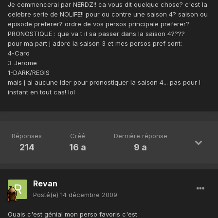
Je commencerai par NERDZ!! ca vous dit quelque chose? c'est la
celebre serie de NOLIFE!! pour ou contre une saison 4? saison ou
episode preferer? ordre de vos persos principale preferer?
PRONOSTIQUE : que va t il sa passer dans la saison 4????
pour ma part j adore la saison 3 et mes persos pref sont:
4-Caro
3-Jerome
1-DARK/REGIS
mais j ai aucune ider pour pronostiquer la saison 4... pas pour l
instant en tout cas! lol
Réponses
Créé
Dernière réponse
214
16 a
9 a
Revan
Posté(e)
14 décembre 2009
Ouais c'est génial mon perso favoris c'est