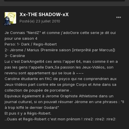
Xx-THE SHADOW-xX
Posté(e)
23 juillet 2010
Je Connais "NerdZ" et comme j'adoOore cette serie je dit oui
pour une saison 4
Perso: 1- Dark / Regis-Robert
2- Jérome / Marius (Première saison [interprêté par Marcus])
3- Caroline
Lui c'est DarkAngel64 ces amis l'appel 64, mais comme il en a
pas les gens l'appelle Dark,Sa passion les Jeux-Vidéos, son
revenu sont appartement qui se loue à ~~~
Caroline étudiante en FAC de psyco qui ne comprendrien aux
Jeux-Vidéos part contre elle se plonge Corps et Ame dans sa
collection de poupée de porcelaine .
Equivaux également à Jerome Graphiste Athletisme dans un
journal culturel, si on pouvait résumer Jérome en une phrases : "Il
à trop kiffé le dernier Godard"
Et puis il y a Régis-Robert.
...Ouais et Regis-Robert c'est mon prénom ! :rire2: :rire2: :rire2: