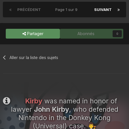
PRÉCÉDENT
Page 1 sur 9
SUIVANT
Partager
Abonnés
0
Aller sur la liste des sujets
Kirby
was named in honor of
lawyer
John Kirby
, who defended
Nintendo in the Donkey Kong
(Universal) case.
👨‍⚖️