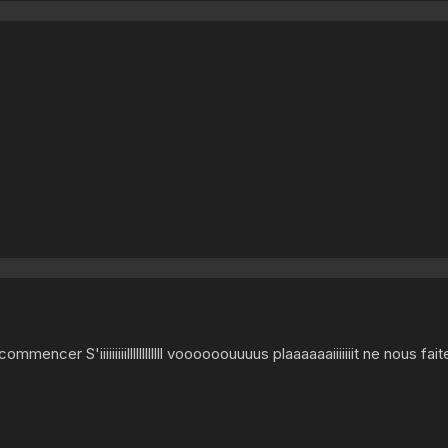
ommencer S'iiiiiiiiillllllllllll voooooouuuus plaaaaaaiiiiiiit ne nous fai