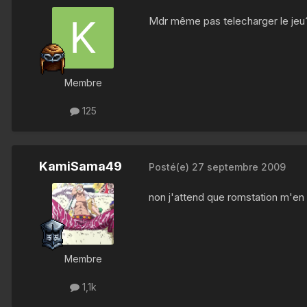
Mdr même pas telecharger le jeu
Membre
125
KamiSama49
Posté(e)
27 septembre 2009
non j'attend que romstation m'en 
Membre
1,1k