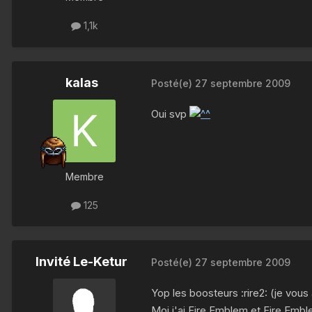
1,1k
kalas
Posté(e)
27 septembre 2009
Oui svp
Membre
125
Invité Le-Ketur
Posté(e)
27 septembre 2009
Yop les boosteurs :rire2: (je vo
Moi j'ai Fire Emblem et Fire Emb