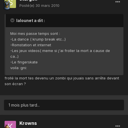
Posté(e)
30 mars 2010
lalounet a dit :
Moi mes passe temps sont :
-La dance ( krump break etc...)
-Romstation et internet
-Les jeux videos( meme si j'ai froller la mort a cause de
ca...)
-Le fingerskate
voila :gni:
frollé la mort tes devenu un zombi qui jouais sans arrête devant
son écran ?
1 mois plus tard...
Krowns