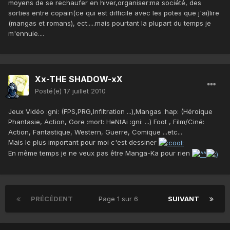
moyens de se rechaufer en hiver,organiser:ma société, des
sorties entre copain(ce qui est difficile avec les potes que j'ai)lire
(mangas et romans), ect.....mais pourtant la plupart du temps je
m'ennuie....
Xx-THE SHADOW-xX
Posté(e)
17 juillet 2010
Jeux Vidéo :gni: (FPS,PRG,Infiltration ...),Mangas :hap: (Héroique
Phantasie, Action, Gore :mort: HeNtAi :gni: ...) Foot , Film/Ciné:
Action, Fantastique, Western, Guerre, Comique ...etc...
Mais le plus important pour moi c'est dessiner
En même temps je ne veux pas être Manga-Ka pour rien
PRÉCÉDENT
Page 1 sur 6
SUIVANT