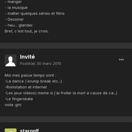
- manger
- la musique
- matter quelques séries et films
- Dessiner
- heu... glander.
Bref, c'est tout, je crois.
Invité
Posté(e)
30 mars 2010
Moi mes passe temps sont :
-La dance ( krump break etc...)
-Romstation et internet
-Les jeux videos( meme si j'ai froller la mort a cause de ca...)
-Le fingerskate
voila :gni:
stargolf