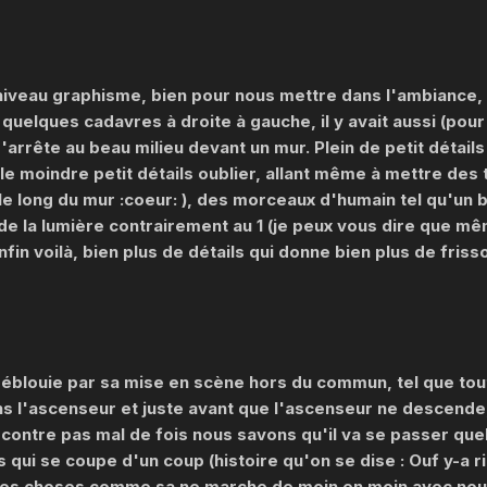
niveau graphisme, bien pour nous mettre dans l'ambiance,
 , quelques cadavres à droite à gauche, il y avait aussi (pour
rrête au beau milieu devant un mur. Plein de petit détails 
 le moindre petit détails oublier, allant même à mettre d
le long du mur :coeur: ), des morceaux d'humain tel qu'un b
 de la lumière contrairement au 1 (je peux vous dire que mê
fin voilà, bien plus de détails qui donne bien plus de friss
éblouie par sa mise en scène hors du commun, tel que tou
ans l'ascenseur et juste avant que l'ascenseur ne descende
r contre pas mal de fois nous savons qu'il va se passer qu
 qui se coupe d'un coup (histoire qu'on se dise : Ouf y-a ri
des choses comme sa ne marche de moin en moin avec no