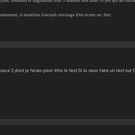
ayant, stressant et angoissant sont 3 maîtres mot dans ce jeu qui les défin
inement, si toutefois Geextah envisage d'en écrire un :fier:
ce 2,dont je ferais peut-être le test.Si tu veux faire un test sur D