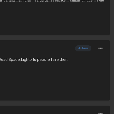
is parfaitement bien ! Perdu dans l'espace... Jamais un titre n'a été
Auteur
ead Space,Lighto tu peux le faire :fier: