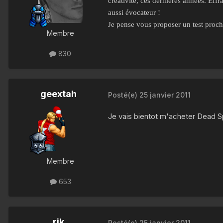
créativité, ces dernières années. Effr
aussi évocateur !
Je pense vous proposer un test procha
Membre
830
geextah
Posté(e)
25 janvier 2011
Je vais bientot m'acheter Dead Spa
Membre
653
rik
Posté(e)
25 janvier 2011