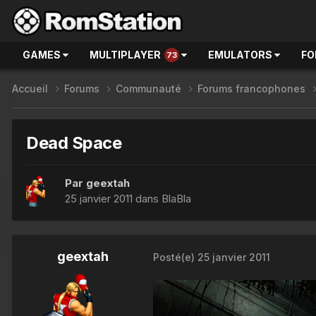
GAMES
MULTIPLAYER
EMULATORS
FO
73
Accueil
Forums
Communauté
Forums francophones
Dead Space
Par
geextah
25 janvier 2011
dans
BlaBla
geextah
Posté(e)
25 janvier 2011