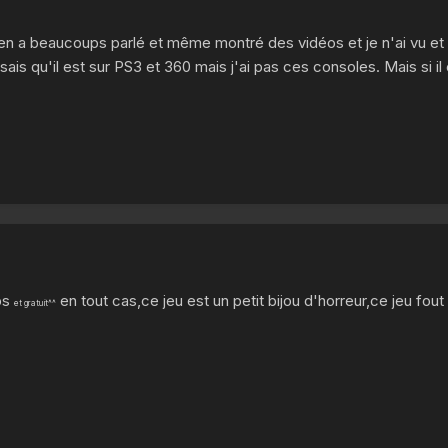
m'en a beaucoups parlé et même montré des vidéos et je n'ai vu e
e sais qu'il est sur PS3 et 360 mais j'ai pas ces consoles. Mais si i
mps
en tout cas,ce jeu est un petit bijou d'horreur,ce jeu fout
et gratuit^^