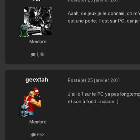
Aaah, ce jeux je le connais, on 
est une perle. Il est sur PC, car j
Membre
1,4k
geextah
Posté(e)
25 janvier 2011
J'ai le 1 sur le PC ya pas longte
et son à fond :malade: )
Membre
653