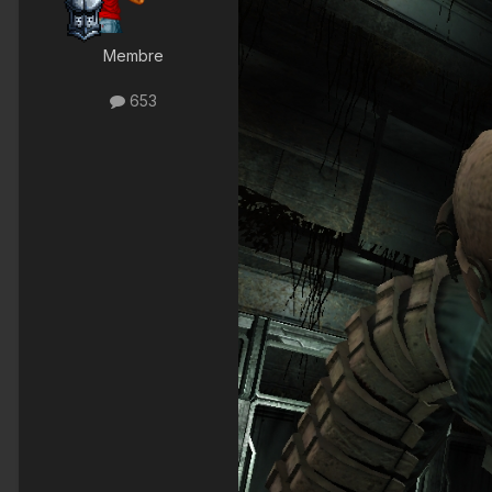
Membre
653