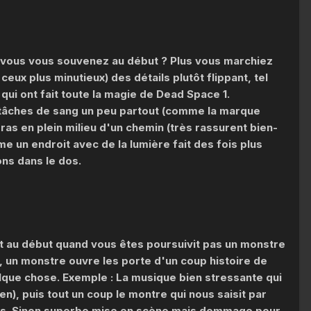
 vous vous souvenez au début ? Plus vous marchiez
 ceux plus minutieux) des détails plutôt flippant, tel
qui ont fait toute la magie de Dead Space 1.
es tâches de sang un peu partout (comme la marque
ras en plein milieu d'un chemin (très rassurent bien-
me un endroit avec de la lumière fait des fois plus
ons dans le dos.
t au début quand vous êtes poursuivit pas un monstre
, un monstre ouvre les porte d'un coup histoire de
elque chose. Exemple : La musique bien stressante qui
en), puis tout un coup le montre qui nous saisit par
us. Sinon superbe mise en scène mais dommage pour