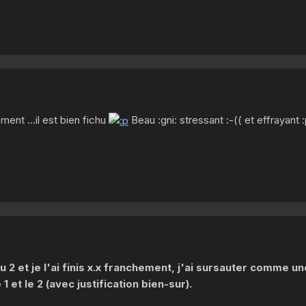
ment ...il est bien fichu
Beau :gni: stressant :-(( et effrayant 
é au 2 et je l'ai finis x.x franchement, j'ai sursauter comme 
 et le 2 (avec justification bien-sur).