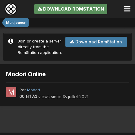
DOWNLOAD ROMSTATION
Multijoueur
Join or create a server
Download RomStation
directly from the
RomStation application.
Modori Online
Par
Modori
6 174
views since
18 juillet 2021