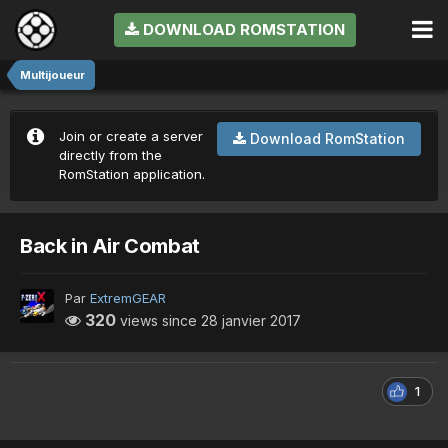
DOWNLOAD ROMSTATION
Multijoueur
Join or create a server
Download RomStation
directly from the
RomStation application.
Back in Air Combat
Par
ExtremGEAR
320
views since
28 janvier 2017
1