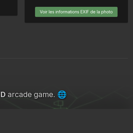
Voir les informations EXIF de la photo
3D
arcade game.
🌐