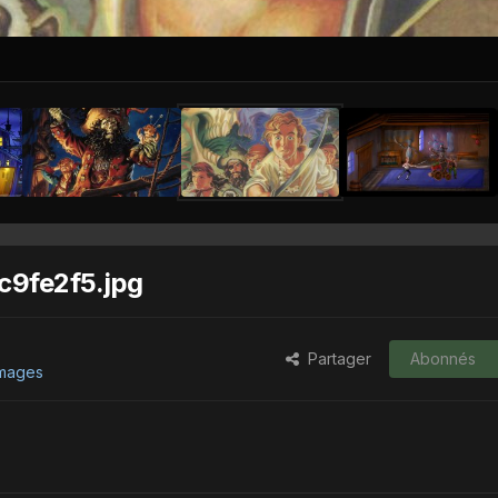
9fe2f5.jpg
Partager
Abonnés
images