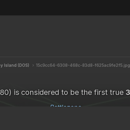
y Island (DOS)
15c9cc64-6308-468c-83d8-f625ac9fe2f5.jpg
80) is considered to be the first true
Battlezone