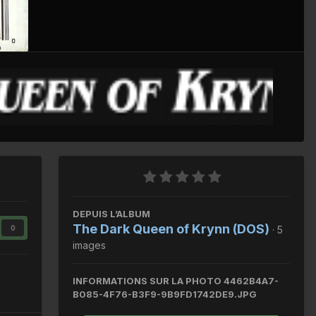
Outils des images
DEPUIS L’ALBUM
The Dark Queen of Krynn (DOS)
0
· 5
images
INFORMATIONS SUR LA PHOTO 4462B4A7-
B085-4F76-B3F9-9B9FD1742DE9.JPG