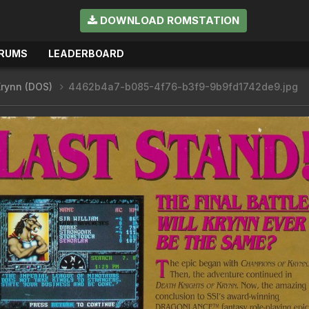
DOWNLOAD ROMSTATION
RUMS
LEADERBOARD
Krynn (DOS)
4462b4a7-b085-4f76-b3f9-9b9fd1742de9.jpg