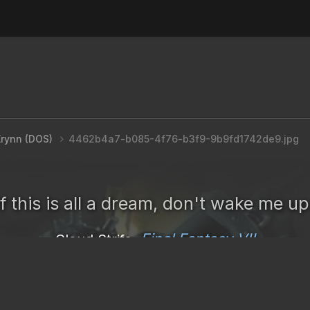
Krynn (DOS)
4462b4a7-b085-4f76-b3f9-9b9fd1742de9.jpg
If this is all a dream, don't wake me up
Final Fantasy VII
Cloud Strife,