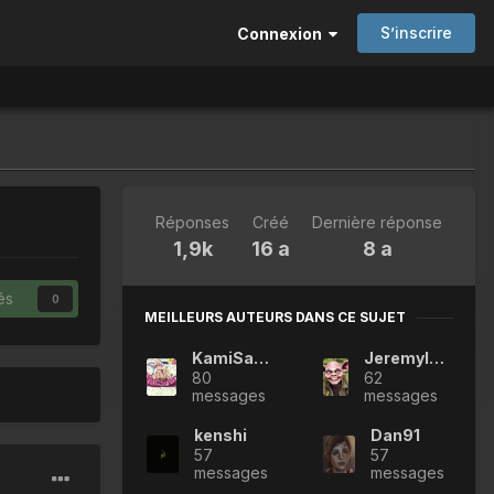
S’inscrire
Connexion
Réponses
Créé
Dernière réponse
1,9k
16 a
8 a
és
0
MEILLEURS AUTEURS DANS CE SUJET
KamiSama49
Jeremylegobelin
80
62
messages
messages
kenshi
Dan91
57
57
messages
messages