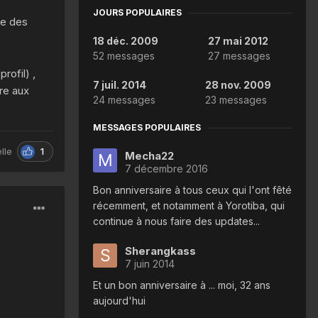
JOURS POPULAIRES
re des
18 déc. 2009
27 mai 2012
52 messages
27 messages
rofil) ,
7 juil. 2014
28 nov. 2009
ire aux
24 messages
23 messages
MESSAGES POPULAIRES
1
lle
Mecha22
7 décembre 2016
Bon anniversaire à tous ceux qui l'ont fêté
récemment, et notamment à Yorotiba, qui
continue à nous faire des updates...
Sherangkass
7 juin 2014
Et un bon anniversaire à ... moi, 32 ans
aujourd'hui