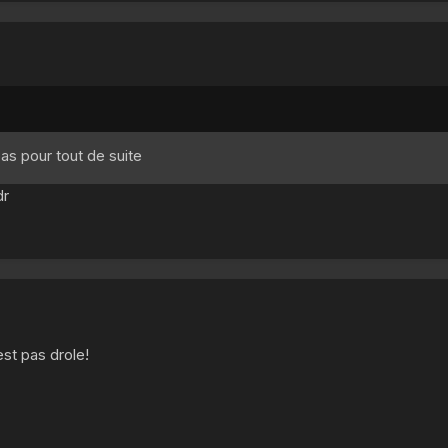
as pour tout de suite
dr
est pas drole!