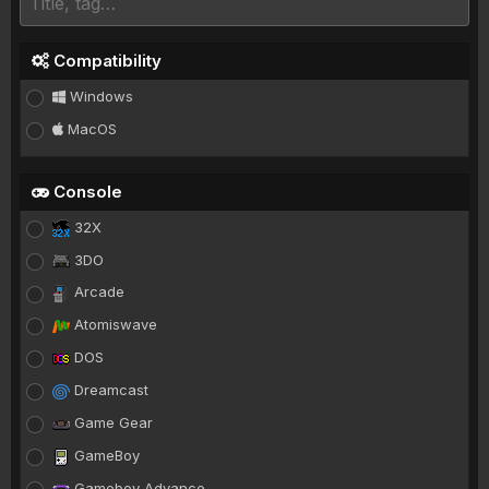
Compatibility
Windows
MacOS
Console
32X
3DO
Arcade
Atomiswave
DOS
Dreamcast
Game Gear
GameBoy
Gameboy Advance