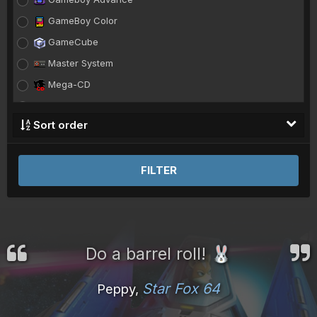
GameBoy Color
GameCube
Master System
Mega-CD
Megadrive
Sort order
Model 2
Model 3
FILTER
Naomi
Neo-Geo
NES
Nintendo 64
Do a barrel roll!
🐰
Nintendo DS
PC Engine
Star Fox 64
Peppy,
PC Engine CD