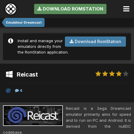
DOWNLOAD ROMSTATION
Emulateur Dreamcast
Install and manage your
Download RomStation
emulators directly from
the RomStation application.
Reicast
4
Reicast is a Sega Dreamcast
emulator primarily aims for speed
and to run on PC and Android. It is
derived from the nullDC
codebase.