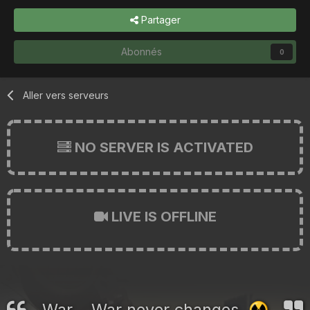
Partager
Abonnés
0
Aller vers serveurs
NO SERVER IS ACTIVATED
LIVE IS OFFLINE
War... War never changes.
☢️