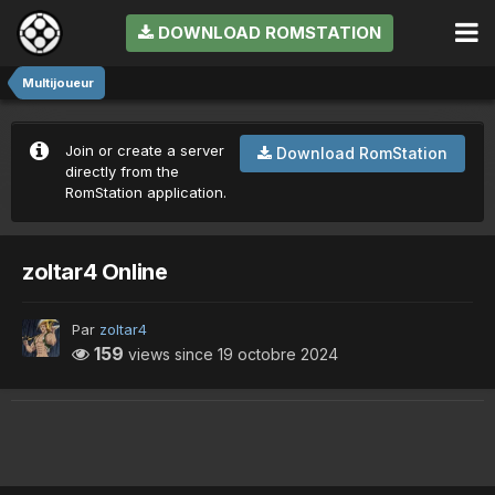
DOWNLOAD ROMSTATION
Multijoueur
Join or create a server
Download RomStation
directly from the
RomStation application.
zoltar4 Online
Par
zoltar4
159
views since
19 octobre 2024