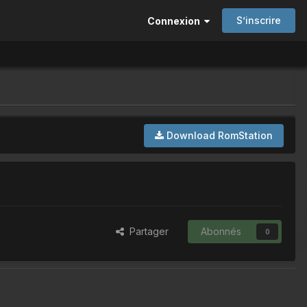
S’inscrire
Connexion
Download RomStation
Partager
Abonnés
0