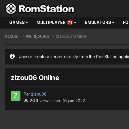
GAMES
MULTIPLAYER
EMULATORS
FO
73
Accueil
Multijoueur
zizou06 Online
Join or create a server directly from the RomStation appli
zizou06 Online
Par
zizou06
203
views since
16 juin 2022