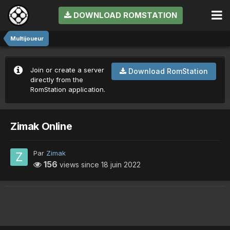
DOWNLOAD ROMSTATION
Multijoueur
Join or create a server
Download RomStation
directly from the
RomStation application.
Zimak Online
Par
Zimak
156
views since
18 juin 2022