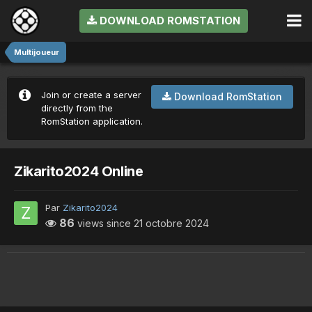
DOWNLOAD ROMSTATION
Multijoueur
Join or create a server
Download RomStation
directly from the
RomStation application.
Zikarito2024 Online
Par
Zikarito2024
86
views since
21 octobre 2024