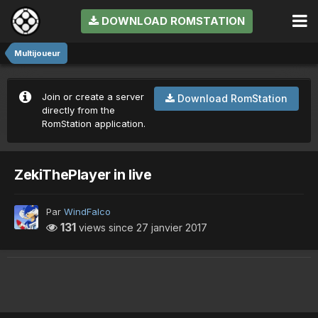
DOWNLOAD ROMSTATION
Multijoueur
Join or create a server
Download RomStation
directly from the
RomStation application.
ZekiThePlayer in live
Par
WindFalco
131
views since
27 janvier 2017