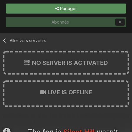
Partager
Abonnés
0
Aller vers serveurs
NO SERVER IS ACTIVATED
LIVE IS OFFLINE
The
fog
in
Silent Hill
wasn’t