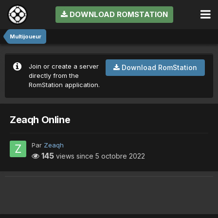
DOWNLOAD ROMSTATION
Multijoueur
Join or create a server
Download RomStation
directly from the
RomStation application.
Zeaqh Online
Par
Zeaqh
145
views since
5 octobre 2022