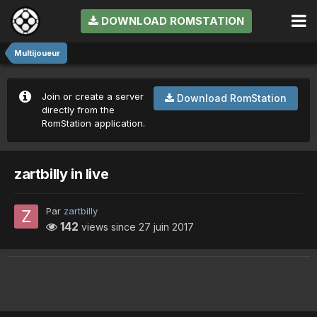
DOWNLOAD ROMSTATION
Multijoueur
Join or create a server
Download RomStation
directly from the
RomStation application.
zartbilly in live
Par
zartbilly
142
views since
27 juin 2017