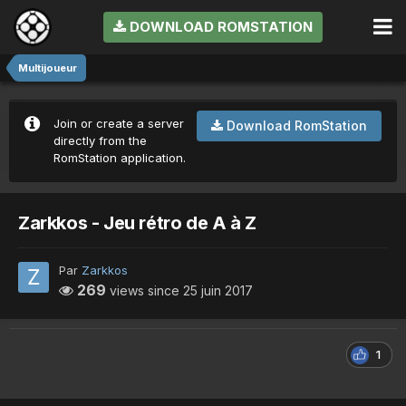
DOWNLOAD ROMSTATION
Multijoueur
Join or create a server
Download RomStation
directly from the
RomStation application.
Zarkkos - Jeu rétro de A à Z
Par
Zarkkos
269
views since
25 juin 2017
1