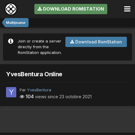
DOWNLOAD ROMSTATION
Multijoueur
Join or create a server
Download RomStation
directly from the
RomStation application.
YvesBentura Online
Par
YvesBentura
104
views since
23 octobre 2021