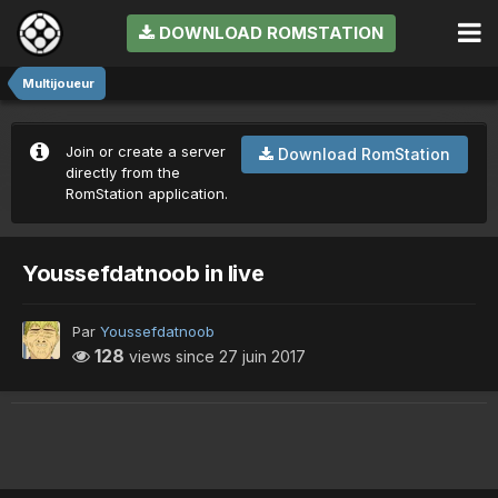
DOWNLOAD ROMSTATION
Multijoueur
Join or create a server
Download RomStation
directly from the
RomStation application.
Youssefdatnoob in live
Par
Youssefdatnoob
128
views since
27 juin 2017