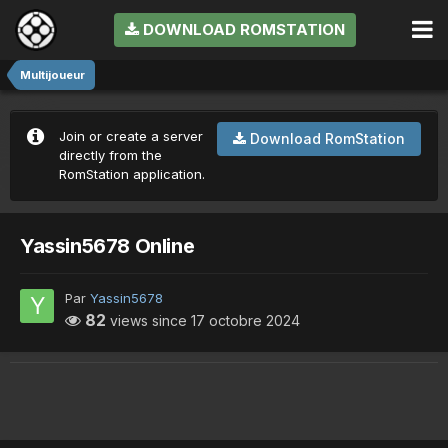
DOWNLOAD ROMSTATION
Multijoueur
Join or create a server
Download RomStation
directly from the
RomStation application.
Yassin5678 Online
Par
Yassin5678
82
views since
17 octobre 2024