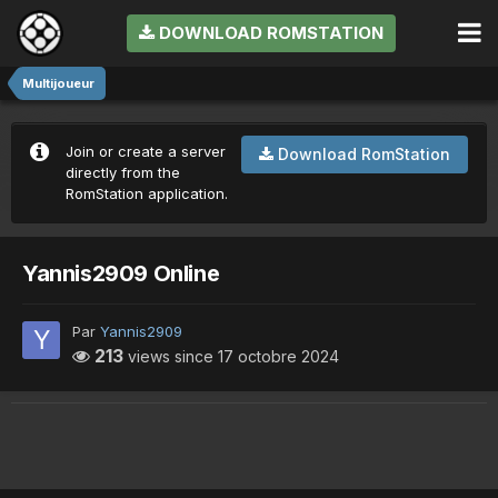
DOWNLOAD ROMSTATION
Multijoueur
Join or create a server
Download RomStation
directly from the
RomStation application.
Yannis2909 Online
Par
Yannis2909
213
views since
17 octobre 2024