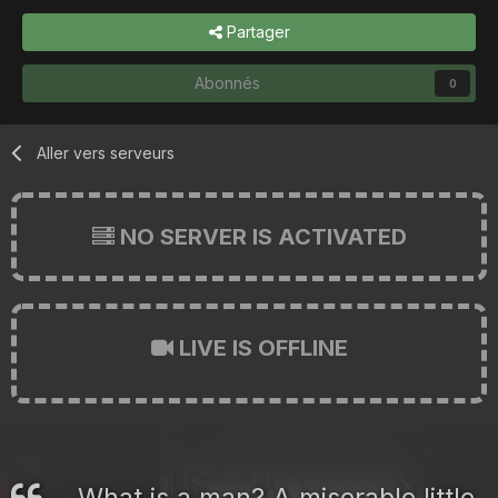
Partager
Abonnés
0
Aller vers serveurs
NO SERVER IS ACTIVATED
LIVE IS OFFLINE
What is a man? A miserable little