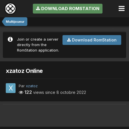
DOWNLOAD ROMSTATION
Multijoueur
Join or create a server
Download RomStation
directly from the
RomStation application.
xzatoz Online
Par
xzatoz
122
views since
8 octobre 2022