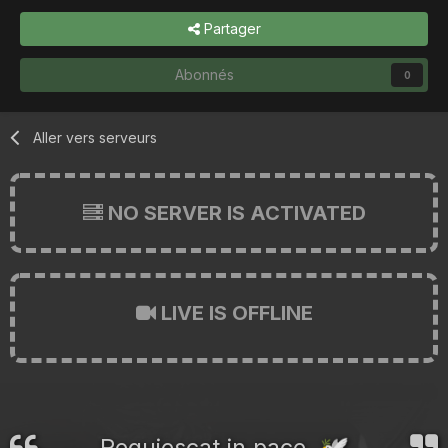
Partager
Abonnés
0
Aller vers serveurs
NO SERVER IS ACTIVATED
LIVE IS OFFLINE
Requiescat in pace.
🕊️