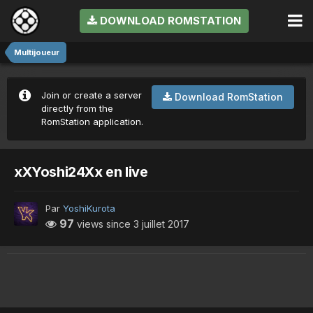
DOWNLOAD ROMSTATION
Multijoueur
Join or create a server
Download RomStation
directly from the
RomStation application.
xXYoshi24Xx en live
Par
YoshiKurota
97
views since
3 juillet 2017