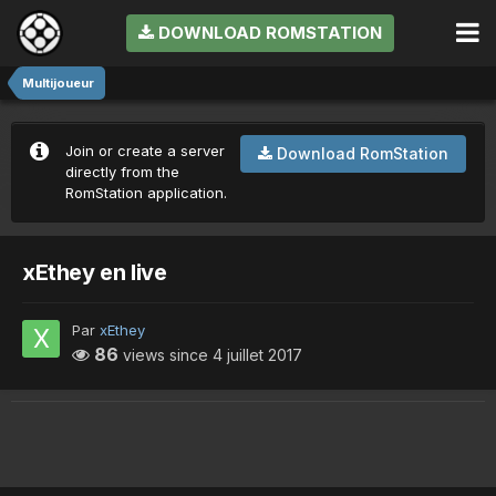
DOWNLOAD ROMSTATION
Multijoueur
Join or create a server
Download RomStation
directly from the
RomStation application.
xEthey en live
Par
xEthey
86
views since
4 juillet 2017