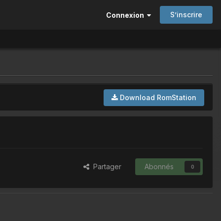
S’inscrire
Connexion
Download RomStation
Partager
Abonnés
0