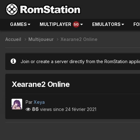
GAMES
MULTIPLAYER
EMULATORS
FO
50
Accueil
Multijoueur
Xearane2 Online
Join or create a server directly from the RomStation appli
Xearane2 Online
Par
Xeya
86
views since
24 février 2021