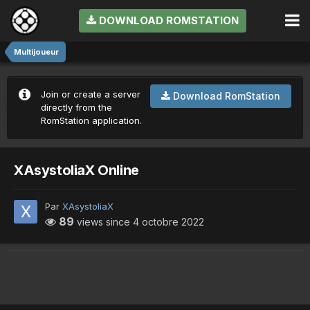
DOWNLOAD ROMSTATION
Multijoueur
Join or create a server
Download RomStation
directly from the
RomStation application.
XAsystoliaX Online
Par
XAsystoliaX
89
views since
4 octobre 2022