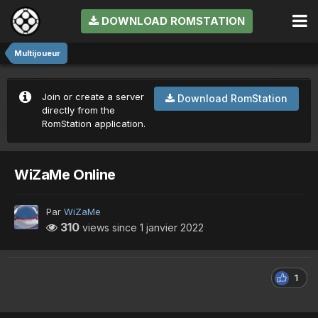
DOWNLOAD ROMSTATION
Multijoueur
Join or create a server
Download RomStation
directly from the
RomStation application.
WiZaMe Online
Par
WiZaMe
310
views since
1 janvier 2022
1