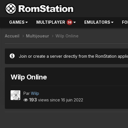
GAMES
MULTIPLAYER
EMULATORS
FO
38
Accueil
Multijoueur
Wilp Online
Join or create a server directly from the RomStation appli
Wilp Online
Par
Wilp
193
views since
16 juin 2022