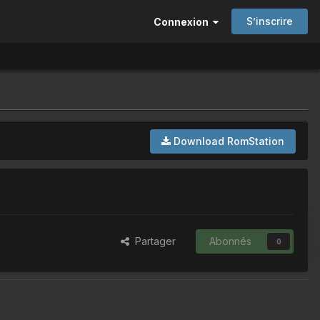
S’inscrire
Connexion
Download RomStation
Partager
Abonnés
0