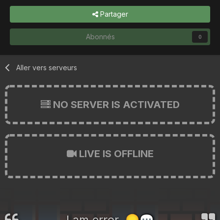
Partager
Abonnés
0
Aller vers serveurs
NO SERVER IS ACTIVATED
LIVE IS OFFLINE
I am error.
😞
💬