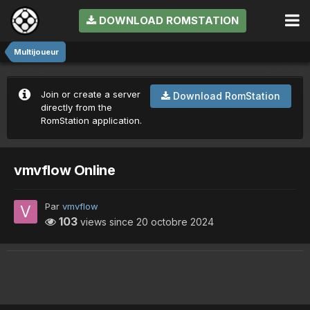
DOWNLOAD ROMSTATION
Multijoueur
Join or create a server
Download RomStation
directly from the
RomStation application.
vmvflow Online
Par
vmvflow
103
views since
20 octobre 2024