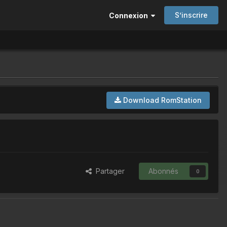
S’inscrire
Connexion
Download RomStation
Partager
Abonnés
0