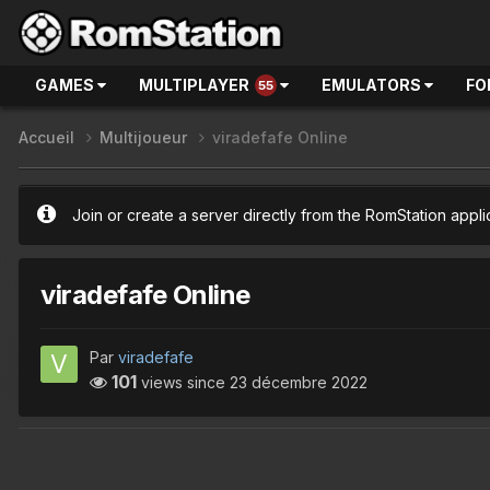
GAMES
MULTIPLAYER
EMULATORS
FO
55
Accueil
Multijoueur
viradefafe Online
Join or create a server directly from the RomStation appli
viradefafe Online
Par
viradefafe
101
views since
23 décembre 2022