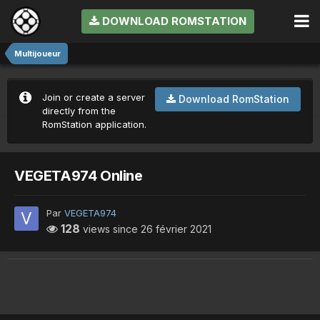
DOWNLOAD ROMSTATION
Multijoueur
Join or create a server
Download RomStation
directly from the
RomStation application.
VEGETA974 Online
Par
VEGETA974
128
views since
26 février 2021