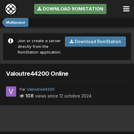
DOWNLOAD ROMSTATION
Multijoueur
Join or create a server
Download RomStation
directly from the
RomStation application.
Valoutre44200 Online
Par
Valoutre44200
108
views since
12 octobre 2024