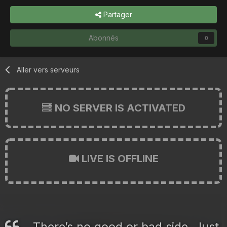
Partager
Abonnés
0
Aller vers serveurs
NO SERVER IS ACTIVATED
LIVE IS OFFLINE
There’s no good or bad side. Just