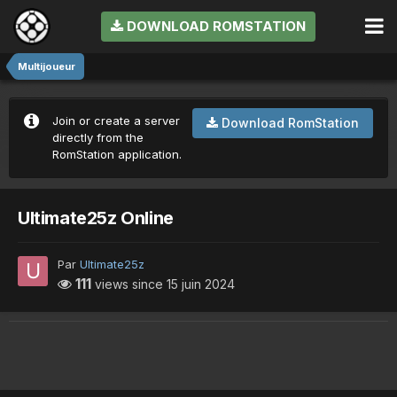
DOWNLOAD ROMSTATION
Multijoueur
Join or create a server
Download RomStation
directly from the
RomStation application.
Ultimate25z Online
Par
Ultimate25z
111
views since
15 juin 2024