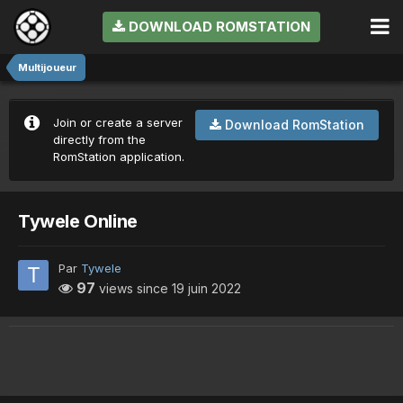
DOWNLOAD ROMSTATION
Multijoueur
Join or create a server
Download RomStation
directly from the
RomStation application.
Tywele Online
Par
Tywele
97
views since
19 juin 2022