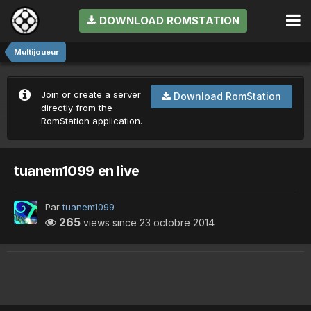
DOWNLOAD ROMSTATION
Multijoueur
Join or create a server
Download RomStation
directly from the
RomStation application.
tuanem1099 en live
Par
tuanem1099
265
views since
23 octobre 2014