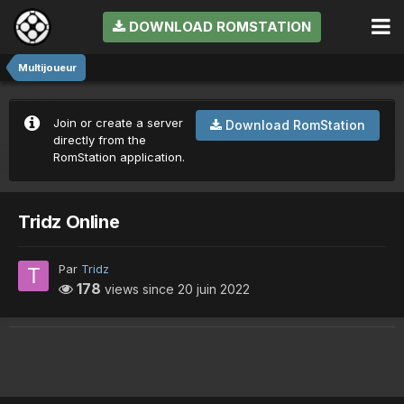
DOWNLOAD ROMSTATION
Multijoueur
Join or create a server
Download RomStation
directly from the
RomStation application.
Tridz Online
Par
Tridz
178
views since
20 juin 2022