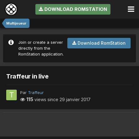
DOWNLOAD ROMSTATION
Multijoueur
Join or create a server
Download RomStation
directly from the
RomStation application.
Traffeur in live
Par
Traffeur
115
views since
29 janvier 2017