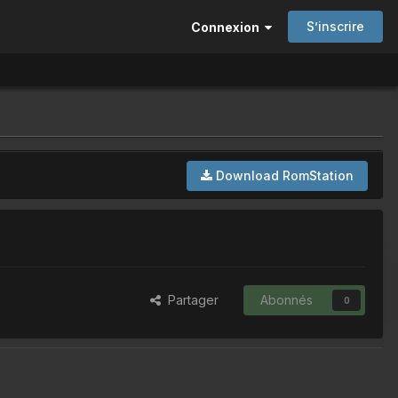
S’inscrire
Connexion
Download RomStation
Partager
Abonnés
0