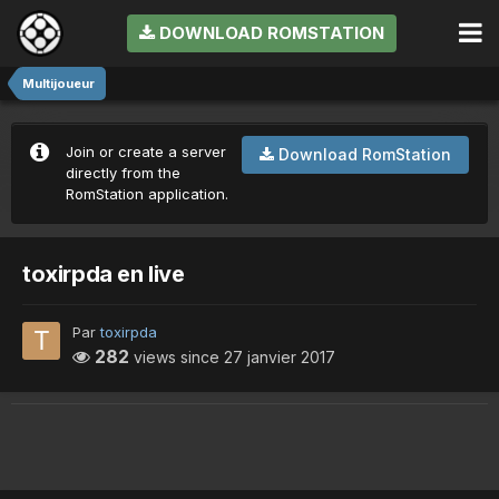
DOWNLOAD ROMSTATION
Multijoueur
Join or create a server
Download RomStation
directly from the
RomStation application.
toxirpda en live
Par
toxirpda
282
views since
27 janvier 2017