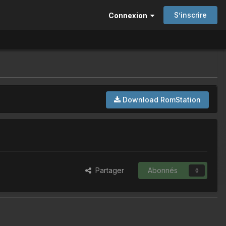
S’inscrire
Connexion
Download RomStation
Partager
Abonnés
0