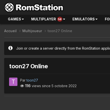
GAMES
MULTIPLAYER
EMULATORS
FO
58
Accueil
Multijoueur
toon27 Online
Join or create a server directly from the RomStation appli
toon27 Online
Par
toon27
116
views since
5 octobre 2022