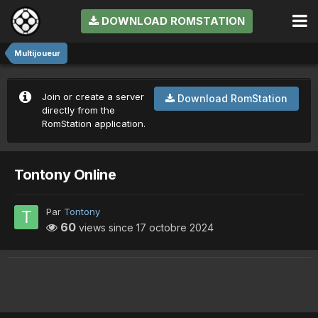
DOWNLOAD ROMSTATION
Multijoueur
Join or create a server
Download RomStation
directly from the
RomStation application.
Tontony Online
Par
Tontony
60
views since
17 octobre 2024