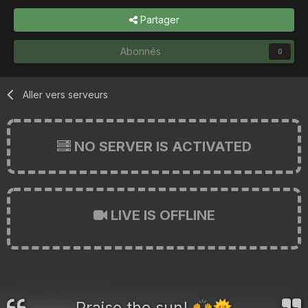
Partager
Abonnés
0
Aller vers serveurs
NO SERVER IS ACTIVATED
LIVE IS OFFLINE
Praise the sun!
🙌
🌞