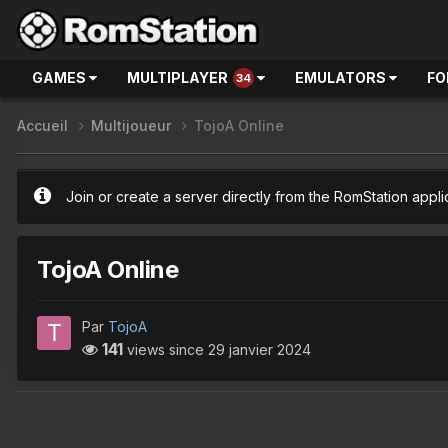
GAMES
MULTIPLAYER
EMULATORS
FO
34
Accueil
Multijoueur
TojoA Online
Join or create a server directly from the RomStation appli
TojoA Online
Par
TojoA
141
views since
29 janvier 2024