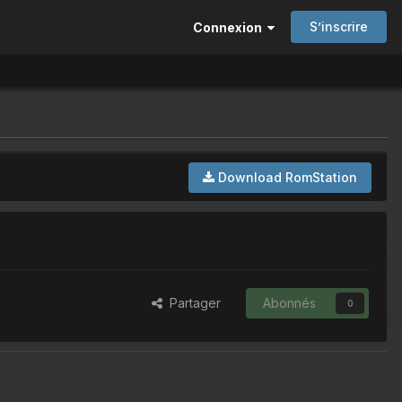
S’inscrire
Connexion
Download RomStation
Partager
Abonnés
0