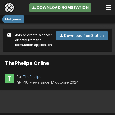
DOWNLOAD ROMSTATION
Multijoueur
Join or create a server
Download RomStation
directly from the
RomStation application.
ThePhelipe Online
Par
ThePhelipe
146
views since
17 octobre 2024