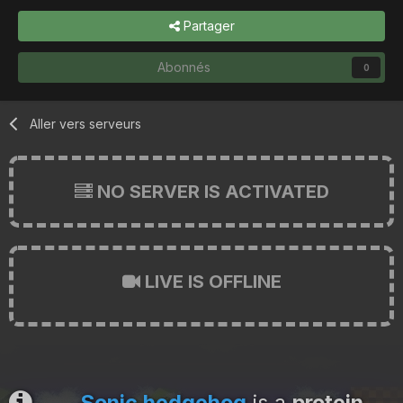
Partager
Abonnés
0
Aller vers serveurs
NO SERVER IS ACTIVATED
LIVE IS OFFLINE
Sonic hedgehog
is a
protein