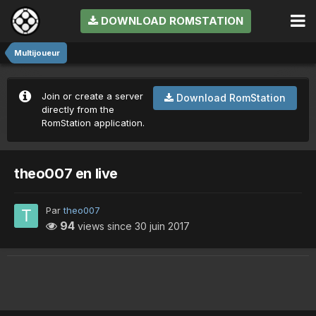
DOWNLOAD ROMSTATION
Multijoueur
Join or create a server
Download RomStation
directly from the
RomStation application.
theo007 en live
Par
theo007
94
views since
30 juin 2017