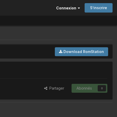
S’inscrire
Connexion
Download RomStation
Partager
Abonnés
0